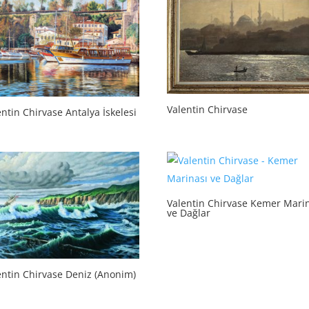
Valentin Chirvase
ntin Chirvase Antalya İskelesi
Valentin Chirvase Kemer Mari
ve Dağlar
entin Chirvase Deniz (Anonim)