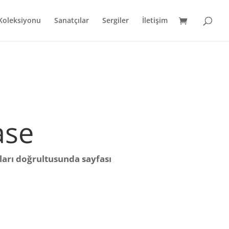
 Koleksiyonu
Sanatçılar
Sergiler
İletişim
ase
tları doğrultusunda sayfası