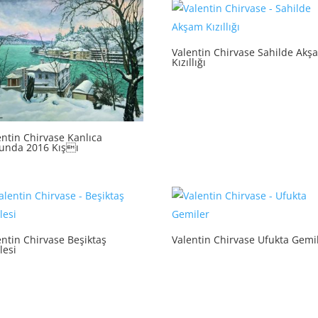
Valentin Chirvase Sahilde Akş
Kızıllığı
entin Chirvase Kanlıca
unda 2016 Kışı
entin Chirvase Beşiktaş
Valentin Chirvase Ufukta Gemi
lesi