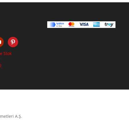
e Stok
.
2
metleri A.Ş.