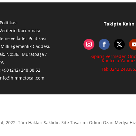
 Politikası
Takipte Kalın
 Verilerin Korunması
eme ve İader Politikası
:
Milli Egemenlik Caddesi,
ak, No:36, Muratpaşa /
Sipariş Vermeden Önc
Kontrolu Yapınız
YA
Tel: 0242 248385
:+90 (242) 248 38 52
info@himmetocal.com
, 2022. Tüm Hakları Saklıdır. Site Tasarımı Orkun Ozan Medya Hiz