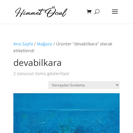
Ana Sayfa
/
Mağaza
/ Ürünler “devabilkara” olarak
etiketlendi
devabilkara
2 sonucun tümü gösteriliyor