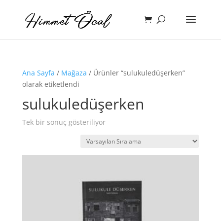
Ana Sayfa
/
Mağaza
/ Ürünler “sulukuledüşerken”
olarak etiketlendi
sulukuledüşerken
Tek bir sonuç gösteriliyor