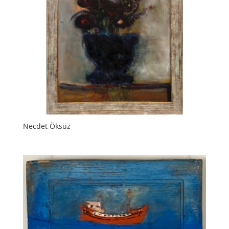
Necdet Öksüz