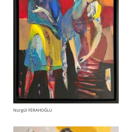
Nurgül FERAHOĞLU