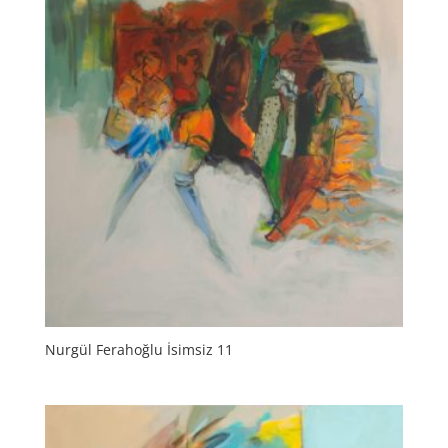
Nurgül Ferahoğlu İsimsiz 11