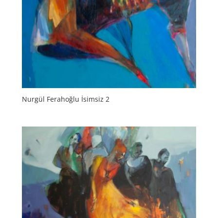
Nurgül Ferahoğlu İsimsiz 2