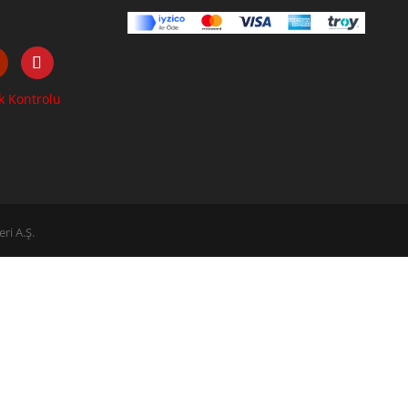
k Kontrolu
2
ri A.Ş.