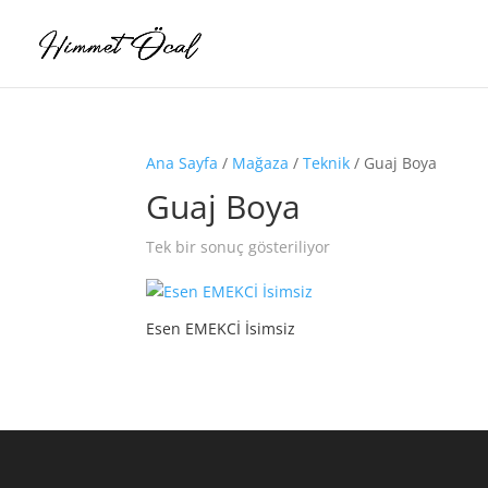
Ana Sayfa
/
Mağaza
/
Teknik
/ Guaj Boya
Guaj Boya
Tek bir sonuç gösteriliyor
Esen EMEKCİ İsimsiz