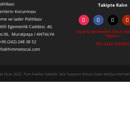
olitikası
Takipte Kalın
Verilerin Korunması
me ve İader Politikası
Milli Egemenlik Caddesi, 40.
Sipariş Vermeden Önce Sto
No:36, Muratpaşa / ANTALYA
Yapınız.
+90 (242) 248 38 52
Tel: 0242 248385
nfo@himmetocal.com
 Öcal, 2022. Tüm Hakları Saklıdır. Site Tasarımı Orkun Ozan Medya Hizmetle