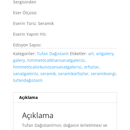
Sergisinden
Eser Ölçüsü:
Eserin Türü: Seramik
Eserin Yapım Yılı:
Edisyon Sayısı:
Kategoriler:
Tufan Dağıstanlı
Etiketler:
art
,
artgalery
,
galery
,
himmetöcalkhansanatgalerisi
,
himmetöcalorkunozansanatgalerisi
,
orfozlar
,
sanatgalerisi
,
seramik
,
seramikorfozlar
,
seramiksergi
,
tufandağıstanlı
Açıklama
Açıklama
Tufan Dağıstanlı’nın; doğanın kirletilmesi ve