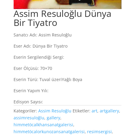
Assim Resuloğlu Dünya
Bir Tiyatro
Sanatcı Adı: Assim Resuloğlu
Eser Adı: Dünya Bir Tiyatro
Eserin Sergilendiği Sergi:
Eser Ölçüsü: 70×70
Eserin Türü: Tuval üzeriYağlı Boya
Eserin Yapım Yılı:
Edisyon Sayısı:
Kategoriler:
Assim Resuloğlu
Etiketler:
art
,
artgallery
,
assimresuloğlu
,
gallery
,
himmetöcalkhansanatgalerisi
,
himmetöcalorkunozansanatgalerisi
,
resimsergisi
,