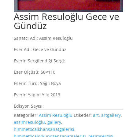
Assim Resuloğlu Gece ve
Gündüz
Sanatcı Adı: Assim Resuloğlu
Eser Adı: Gece ve Gündüz
Eserin Sergilendiği Sergi:
Eser Ölçüsü: 50×110
Eserin Türü: Yağlı Boya
Eserin Yapım Yılı: 2013
Edisyon Sayısı:
Kategoriler:
Assim Resuloğlu
Etiketler:
art
,
artgallery
,
assimresuloğlu
,
gallery
,
himmetöcalkhansanatgalerisi
,
himmetöcalorkunozansanatgalerisi
,
resimsergisi
,