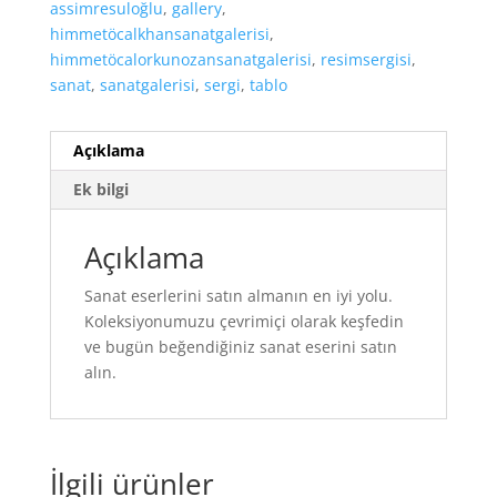
assimresuloğlu
,
gallery
,
himmetöcalkhansanatgalerisi
,
himmetöcalorkunozansanatgalerisi
,
resimsergisi
,
sanat
,
sanatgalerisi
,
sergi
,
tablo
Açıklama
Ek bilgi
Açıklama
Sanat eserlerini satın almanın en iyi yolu.
Koleksiyonumuzu çevrimiçi olarak keşfedin
ve bugün beğendiğiniz sanat eserini satın
alın.
İlgili ürünler