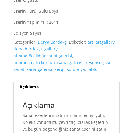
Eser Ölçüsü:
Eserin Türü: Sulu Boya
Eserin Yapım Yılı: 2011
Edisyon Sayısı:
Kategoriler:
Derya Bardakçı
Etiketler:
art
,
artgallery
,
deryabardakçı
,
gallery
,
himmetöcalkhansanatgalerisi
,
himmetöcalorkunozansanatgalerisi
,
resimsergisi
,
sanat
,
sanatgalerisi
,
sergi
,
suluboya
,
tablo
Açıklama
Açıklama
Sanat eserlerini satın almanın en iyi yolu.
Koleksiyonumuzu çevrimiçi olarak keşfedin
ve bugün beğendiğiniz sanat eserini satın