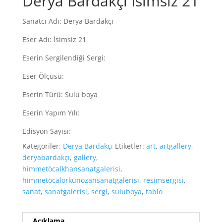
Derya Bardakçı İsimsiz 21
Sanatcı Adı: Derya Bardakçı
Eser Adı: İsimsiz 21
Eserin Sergilendiği Sergi:
Eser Ölçüsü:
Eserin Türü: Sulu boya
Eserin Yapım Yılı:
Edisyon Sayısı:
Kategoriler:
Derya Bardakçı
Etiketler:
art
,
artgallery
,
deryabardakçı
,
gallery
,
himmetöcalkhansanatgalerisi
,
himmetöcalorkunozansanatgalerisi
,
resimsergisi
,
sanat
,
sanatgalerisi
,
sergi
,
suluboya
,
tablo
Açıklama