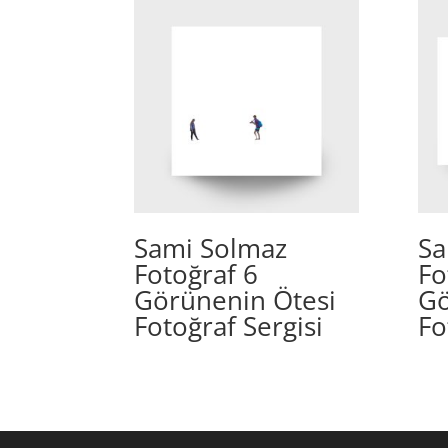
Sami Solmaz
Sa
Fotoğraf 6
Fo
Görünenin Ötesi
Gö
Fotoğraf Sergisi
Fo