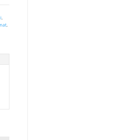
i
,
nat
,