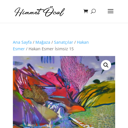
Ana Sayfa
/
Mağaza
/
Sanatçılar
/
Hakan
Esmer
/ Hakan Esmer İsimsiz 15