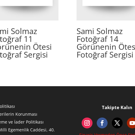
mi Solmaz
Sami Solmaz
toğraf 11
Fotoğraf 14
rünenin Ötesi
Görünenin Ötes
toğraf Sergisi
Fotoğraf Sergisi
olitikası
Takipte Kalın
Verilerin Korunması
me ve İader Politikası
Milli Egemenlik Caddesi, 40.
Sipariş Vermeden Önce Sto