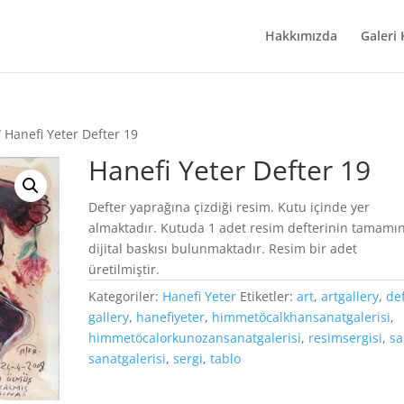
Hakkımızda
Galeri
 Hanefi Yeter Defter 19
Hanefi Yeter Defter 19
Defter yaprağına çizdiği resim. Kutu içinde yer
almaktadır. Kutuda 1 adet resim defterinin tamamı
dijital baskısı bulunmaktadır. Resim bir adet
üretilmiştir.
Kategoriler:
Hanefi Yeter
Etiketler:
art
,
artgallery
,
de
gallery
,
hanefiyeter
,
himmetöcalkhansanatgalerisi
,
himmetöcalorkunozansanatgalerisi
,
resimsergisi
,
sa
sanatgalerisi
,
sergi
,
tablo