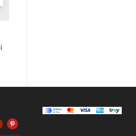
i
k Kontrolu