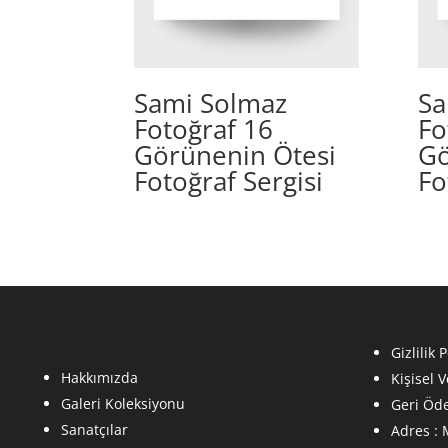
Sami Solmaz
Sa
Fotoğraf 16
Fo
Görünenin Ötesi
Gö
Fotoğraf Sergisi
Fo
Gizlilik P
Hakkımızda
Kişisel 
Galeri Koleksiyonu
Geri Öde
Sanatçılar
Adres :