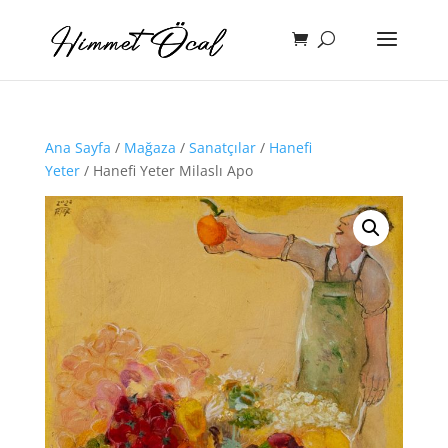
Ana Sayfa
/
Mağaza
/
Sanatçılar
/
Hanefi
Yeter
/ Hanefi Yeter Milaslı Apo