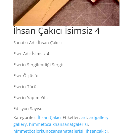
İhsan Çakıcı İsimsiz 4
Sanatcı Adı: İhsan Çakıcı
Eser Adı: İsimsiz 4
Eserin Sergilendiği Sergi:
Eser Ölçüsü:
Eserin Türü:
Eserin Yapım Yılı:
Edisyon Sayısı:
Kategoriler:
İhsan Çakıcı
Etiketler:
art
,
artgallery
,
gallery
,
himmetöcalkhansanatgalerisi
,
himmetöcalorkunozansanatgalerisi
,
ihsançakıcı
,