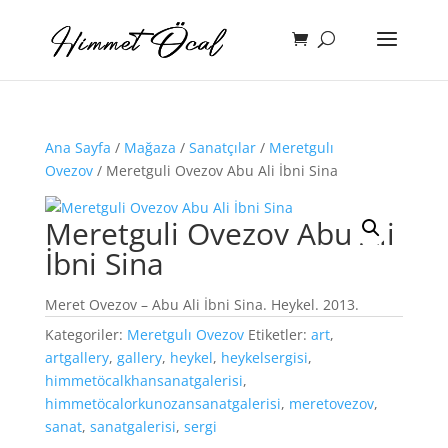
Ana Sayfa
/
Mağaza
/
Sanatçılar
/
Meretgulı
Ovezov
/ Meretguli Ovezov Abu Ali İbni Sina
Meretguli Ovezov Abu Ali
İbni Sina
Meret Ovezov – Abu Ali İbni Sina. Heykel. 2013.
Kategoriler:
Meretgulı Ovezov
Etiketler:
art
,
artgallery
,
gallery
,
heykel
,
heykelsergisi
,
himmetöcalkhansanatgalerisi
,
himmetöcalorkunozansanatgalerisi
,
meretovezov
,
sanat
,
sanatgalerisi
,
sergi