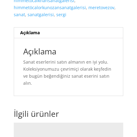
himmetöcalkhansanatgalerisi
,
himmetöcalorkunozansanatgalerisi
,
meretovezov
,
sanat
,
sanatgalerisi
,
sergi
Açıklama
Açıklama
Sanat eserlerini satın almanın en iyi yolu.
Koleksiyonumuzu çevrimiçi olarak keşfedin
ve bugün beğendiğiniz sanat eserini satın
alın.
İlgili ürünler