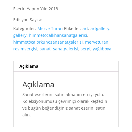
Eserin Yapım Yılı: 2018
Edisyon Sayısı:
Kategoriler:
Merve Turan
Etiketler:
art
,
artgallery
,
gallery
,
himmetöcalkhansanatgalerisi
,
himmetöcalorkunozansanatgalerisi
,
merveturan
,
resimsergisi
,
sanat
,
sanatgalerisi
,
sergi
,
yağlıboya
Açıklama
Açıklama
Sanat eserlerini satın almanın en iyi yolu.
Koleksiyonumuzu çevrimiçi olarak keşfedin
ve bugün beğendiğiniz sanat eserini satın
alın.