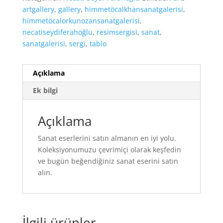
artgallery
,
gallery
,
himmetöcalkhansanatgalerisi
,
himmetöcalorkunozansanatgalerisi
,
necatiseydiferahoğlu
,
resimsergisi
,
sanat
,
sanatgalerisi
,
sergi
,
tablo
Açıklama
Ek bilgi
Açıklama
Sanat eserlerini satın almanın en iyi yolu.
Koleksiyonumuzu çevrimiçi olarak keşfedin
ve bugün beğendiğiniz sanat eserini satın
alın.
İlgili ürünler