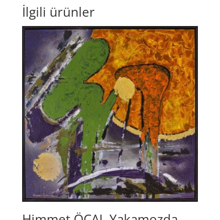
İlgili ürünler
Himmet ÖCAL Yakamozda