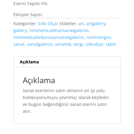
Eserin Yapım Yılı:
Edisyon Sayısı:
Kategoriler:
Sıtkı Olçar
Etiketler:
art
,
artgallery
,
gallery
,
himmetöcalkhansanatgalerisi
,
himmetöcalorkunozansanatgalerisi
,
resimsergisi
,
sanat
,
sanatgalerisi
,
seramik
,
sergi
,
sıtkıolçar
,
tablo
Açıklama
Açıklama
Sanat eserlerini satın almanın en iyi yolu.
Koleksiyonumuzu çevrimiçi olarak keşfedin
ve bugün beğendiğiniz sanat eserini satın
alın.