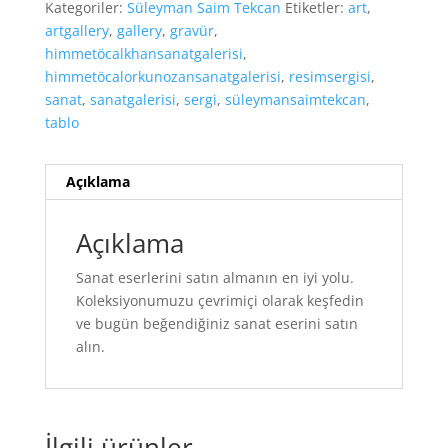
Kategoriler:
Süleyman Saim Tekcan
Etiketler:
art
,
artgallery
,
gallery
,
gravür
,
himmetöcalkhansanatgalerisi
,
himmetöcalorkunozansanatgalerisi
,
resimsergisi
,
sanat
,
sanatgalerisi
,
sergi
,
süleymansaimtekcan
,
tablo
Açıklama
Açıklama
Sanat eserlerini satın almanın en iyi yolu.
Koleksiyonumuzu çevrimiçi olarak keşfedin
ve bugün beğendiğiniz sanat eserini satın
alın.
İlgili ürünler