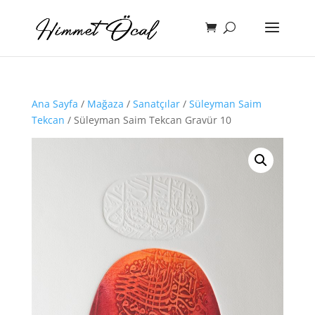
Ana Sayfa
/
Mağaza
/
Sanatçılar
/
Süleyman Saim
Tekcan
/ Süleyman Saim Tekcan Gravür 10