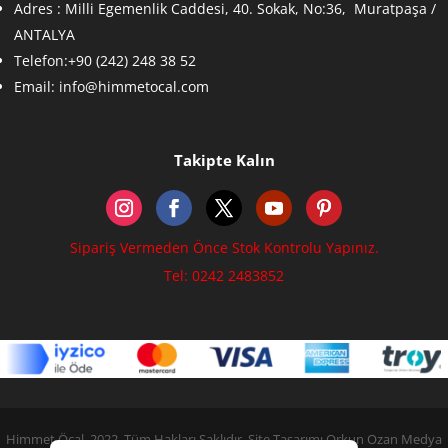
Adres :
Milli Egemenlik Caddesi, 40. Sokak, No:36, Muratpaşa /
ANTALYA
Telefon:+90 (242) 248 38 52
Email:
info@himmetocal.com
Takipte Kalın
Sipariş Vermeden Önce Stok Kontrolu Yapınız.
Tel: 0242 2483852
Himmet Öcal, 2022. Tüm Hakları Saklıdır. Site Tasarımı Orkun Ozan Medya