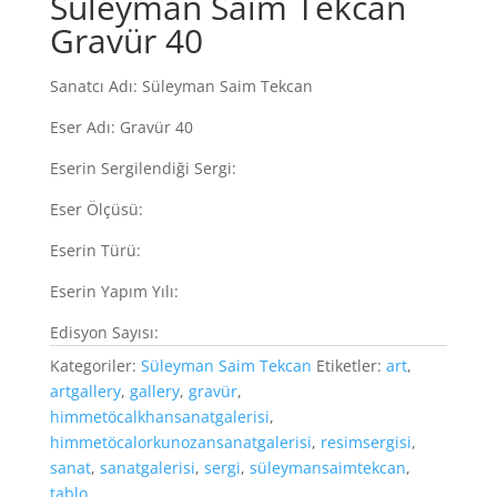
Süleyman Saim Tekcan
Gravür 40
Sanatcı Adı: Süleyman Saim Tekcan
Eser Adı: Gravür 40
Eserin Sergilendiği Sergi:
Eser Ölçüsü:
Eserin Türü:
Eserin Yapım Yılı:
Edisyon Sayısı:
Kategoriler:
Süleyman Saim Tekcan
Etiketler:
art
,
artgallery
,
gallery
,
gravür
,
himmetöcalkhansanatgalerisi
,
himmetöcalorkunozansanatgalerisi
,
resimsergisi
,
sanat
,
sanatgalerisi
,
sergi
,
süleymansaimtekcan
,
tablo