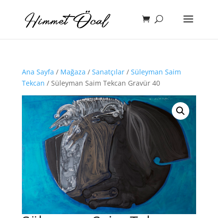
Ana Sayfa
/
Mağaza
/
Sanatçılar
/
Süleyman Saim
Tekcan
/ Süleyman Saim Tekcan Gravür 40