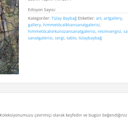
Edisyon Sayısı:
Kategoriler:
Tülay Baybağ
Etiketler:
art
,
artgallery
,
gallery
,
himmetöcalkhansanatgalerisi
,
himmetöcalorkunozansanatgalerisi
,
resimsergisi
,
sa
sanatgalerisi
,
sergi
,
tablo
,
tülaybaybağ
u. Koleksiyonumuzu çevrimiçi olarak keşfedin ve bugün beğendiğiniz