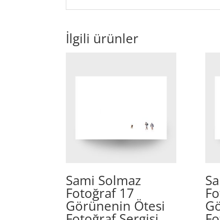
İlgili ürünler
Sami Solmaz
Sa
Fotoğraf 17
Fo
Görünenin Ötesi
Gö
Fotoğraf Sergisi
Fo