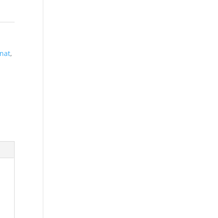
nat
,