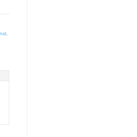
nat
,