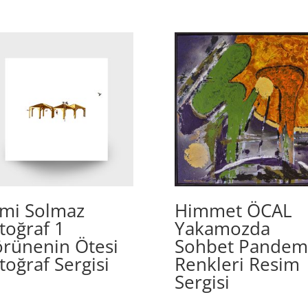
mi Solmaz
Himmet ÖCAL
toğraf 1
Yakamozda
rünenin Ötesi
Sohbet Pandem
toğraf Sergisi
Renkleri Resim
Sergisi