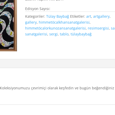
Edisyon Sayısı:
Kategoriler:
Tülay Baybağ
Etiketler:
art
,
artgallery
,
gallery
,
himmetöcalkhansanatgalerisi
,
himmetöcalorkunozansanatgalerisi
,
resimsergisi
,
sa
sanatgalerisi
,
sergi
,
tablo
,
tülaybaybağ
u. Koleksiyonumuzu çevrimiçi olarak keşfedin ve bugün beğendiğiniz