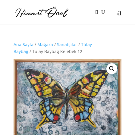
Ana Sayfa
/
Mağaza
/
Sanatçılar
/
Tülay
Baybağ
/ Tülay Baybağ Kelebek 12