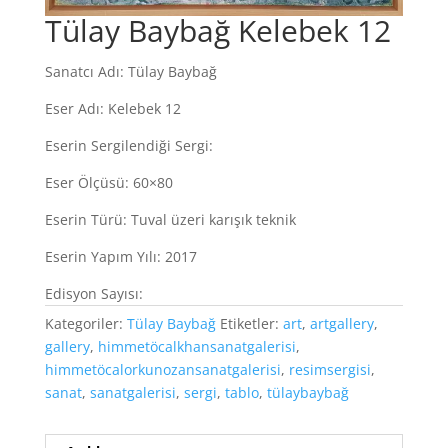
Tülay Baybağ Kelebek 12
Sanatcı Adı: Tülay Baybağ
Eser Adı: Kelebek 12
Eserin Sergilendiği Sergi:
Eser Ölçüsü: 60×80
Eserin Türü: Tuval üzeri karışık teknik
Eserin Yapım Yılı: 2017
Edisyon Sayısı:
Kategoriler:
Tülay Baybağ
Etiketler:
art
,
artgallery
,
gallery
,
himmetöcalkhansanatgalerisi
,
himmetöcalorkunozansanatgalerisi
,
resimsergisi
,
sanat
,
sanatgalerisi
,
sergi
,
tablo
,
tülaybaybağ