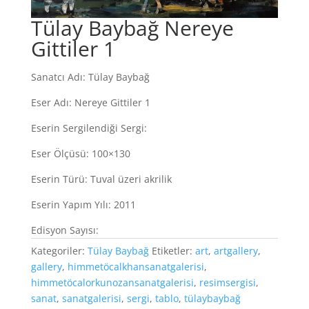
Tülay Baybağ Nereye
Gittiler 1
Sanatcı Adı: Tülay Baybağ
Eser Adı: Nereye Gittiler 1
Eserin Sergilendiği Sergi:
Eser Ölçüsü: 100×130
Eserin Türü: Tuval üzeri akrilik
Eserin Yapım Yılı: 2011
Edisyon Sayısı:
Kategoriler:
Tülay Baybağ
Etiketler:
art
,
artgallery
,
gallery
,
himmetöcalkhansanatgalerisi
,
himmetöcalorkunozansanatgalerisi
,
resimsergisi
,
sanat
,
sanatgalerisi
,
sergi
,
tablo
,
tülaybaybağ