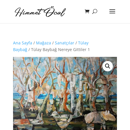
Ana Sayfa
/
Mağaza
/
Sanatçılar
/
Tülay
Baybağ
/ Tülay Baybağ Nereye Gittiler 1