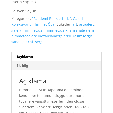
Eserin Yapım Yılı:
Edisyon Sayısı:
Kategoriler:
“Pandemi Renkleri – İz”
,
Galeri
Koleksiyonu
,
Himmet Öcal
Etiketler:
art
,
artgalery
,
galery
,
himmetöcal
,
himmetöcalkhansanatgalerisi
,
himmetöcalorkunozansanatgalerisi
,
resimsergisi
,
sanatgalerisi
,
sergi
Açıklama
Ek bilgi
Açıklama
Himmet ÖCAL’ın kapanma döneminde
kendisi ve toplumun duygu durumunu
tuvallere yansıttığı eserlerinden oluşan
“Pandemi Renkleri” sergisinden. 140×140
cm. Sadece 1 adet mevcuttur. Sanat