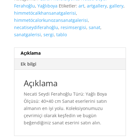
Ferahoğlu
,
Yağlıboya
Etiketler:
art
,
artgallery
,
gallery
,
himmetöcalkhansanatgalerisi
,
himmetöcalorkunozansanatgalerisi
,
necatiseydiferahoğlu
,
resimsergisi
,
sanat
,
sanatgalerisi
,
sergi
,
tablo
Açıklama
Ek bilgi
Açıklama
Necati Seydi Ferahoğlu Türü: Yağlı Boya
Ölçüsü: 40×40 cm Sanat eserlerini satın
almanın en iyi yolu. Koleksiyonumuzu
çevrimiçi olarak keşfedin ve bugün
beğendiğiniz sanat eserini satın alın.