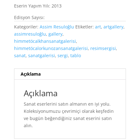
Eserin Yapım Yılı: 2013
Edisyon Sayısı:
Kategoriler:
Assim Resuloğlu
Etiketler:
art
,
artgallery
,
assimresuloğlu
,
gallery
,
himmetöcalkhansanatgalerisi
,
himmetöcalorkunozansanatgalerisi
,
resimsergisi
,
sanat
,
sanatgalerisi
,
sergi
,
tablo
Açıklama
Açıklama
Sanat eserlerini satın almanın en iyi yolu.
Koleksiyonumuzu çevrimiçi olarak keşfedin
ve bugün beğendiğiniz sanat eserini satın
alın.