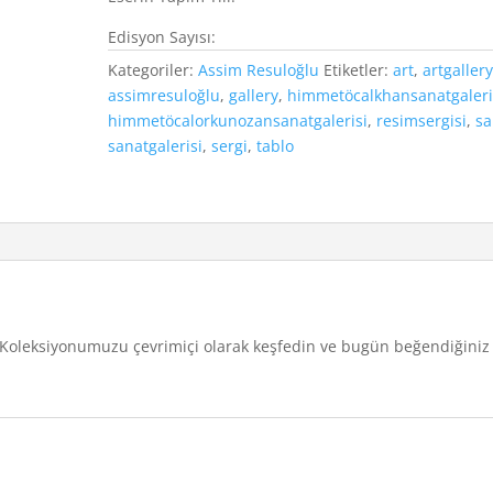
Edisyon Sayısı:
Kategoriler:
Assim Resuloğlu
Etiketler:
art
,
artgaller
assimresuloğlu
,
gallery
,
himmetöcalkhansanatgaleri
himmetöcalorkunozansanatgalerisi
,
resimsergisi
,
sa
sanatgalerisi
,
sergi
,
tablo
u. Koleksiyonumuzu çevrimiçi olarak keşfedin ve bugün beğendiğiniz