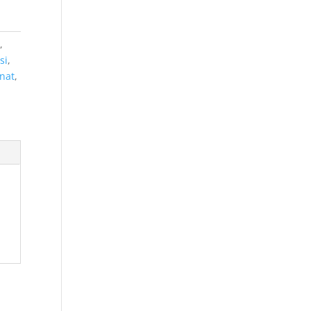
y
,
si
,
nat
,