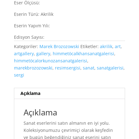
Eser Ölçüsü:
Eserin Türü: Akrilik
Eserin Yapım Yılı:
Edisyon Sayısı:
Kategoriler:
Marek Brozozowski
Etiketler:
akrilik
,
art
,
artgallery
,
gallery
,
himmetöcalkhansanatgalerisi
,
himmetöcalorkunozansanatgalerisi
,
marekbrozozowski
,
resimsergisi
,
sanat
,
sanatgalerisi
,
sergi
Açıklama
Açıklama
Sanat eserlerini satın almanın en iyi yolu.
Koleksiyonumuzu çevrimiçi olarak keşfedin
ve bugün beğendiğiniz sanat eserini satın