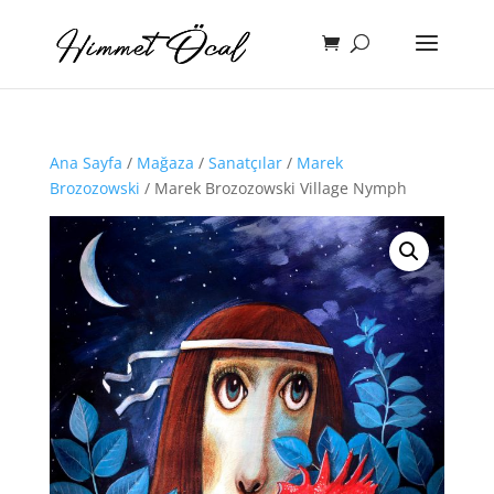
Ana Sayfa
/
Mağaza
/
Sanatçılar
/
Marek
Brozozowski
/ Marek Brozozowski Village Nymph