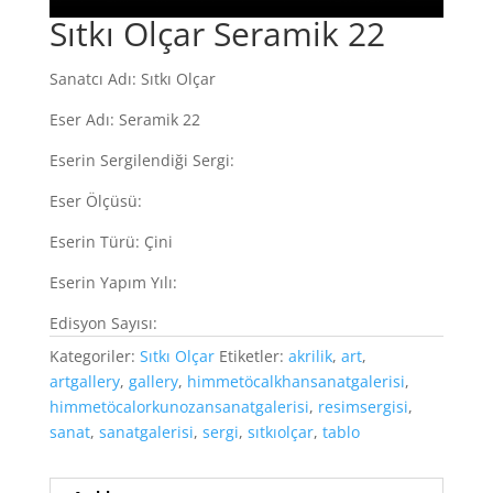
Sıtkı Olçar Seramik 22
Sanatcı Adı: Sıtkı Olçar
Eser Adı: Seramik 22
Eserin Sergilendiği Sergi:
Eser Ölçüsü:
Eserin Türü: Çini
Eserin Yapım Yılı:
Edisyon Sayısı:
Kategoriler:
Sıtkı Olçar
Etiketler:
akrilik
,
art
,
artgallery
,
gallery
,
himmetöcalkhansanatgalerisi
,
himmetöcalorkunozansanatgalerisi
,
resimsergisi
,
sanat
,
sanatgalerisi
,
sergi
,
sıtkıolçar
,
tablo