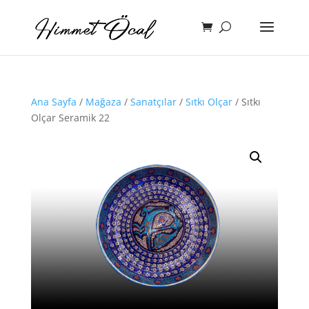
Ana Sayfa
/
Mağaza
/
Sanatçılar
/
Sıtkı Olçar
/ Sıtkı
Olçar Seramik 22