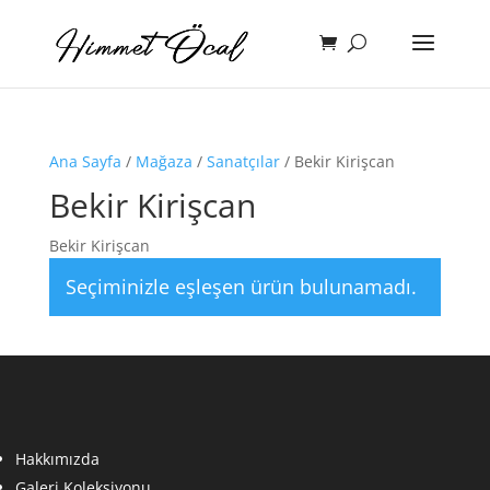
Ana Sayfa
/
Mağaza
/
Sanatçılar
/ Bekir Kirişcan
Bekir Kirişcan
Bekir Kirişcan
Seçiminizle eşleşen ürün bulunamadı.
Hakkımızda
Galeri Koleksiyonu