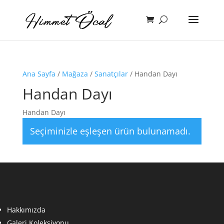
Ana Sayfa
/
Mağaza
/
Sanatçılar
/ Handan Dayı
Handan Dayı
Handan Dayı
Seçiminizle eşleşen ürün bulunamadı.
Hakkımızda
Galeri Koleksiyonu